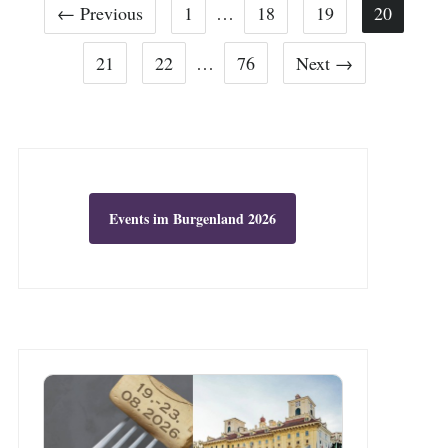
← Previous
1
…
18
19
20
21
22
…
76
Next →
Events im Burgenland 2026