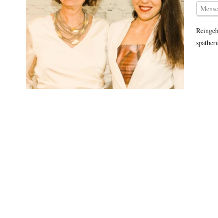
Mensc
Reingeh
spätber