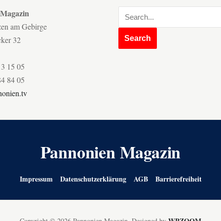
 Magazin
zen am Gebirge
cker 32
13 15 05
84 84 05
onien.tv
Pannonien Magazin
Impressum
Datenschutzerklärung
AGB
Barrierefreiheit
WPZOOM
Copyright © 2026 Pannonien Magazin.
Designed by