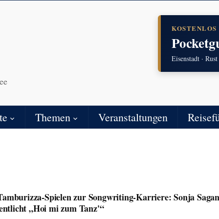
KOSTENLOS
Pocketg
Eisenstadt · Rust
ee
te
Themen
Veranstaltungen
Reisef
amburizza-Spielen zur Songwriting-Karriere: Sonja Saga
fentlicht „Hoi mi zum Tanz'“