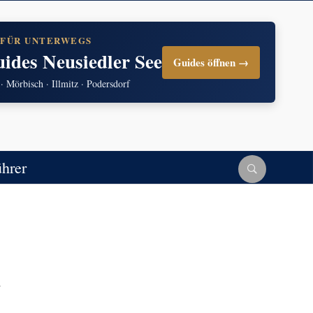
 FÜR UNTERWEGS
uides Neusiedler See
Guides öffnen →
 · Mörbisch · Illmitz · Podersdorf
ührer
n