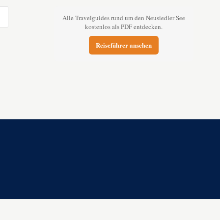
Alle Travelguides rund um den Neusiedler See
kostenlos als PDF entdecken.
Reiseführer ansehen