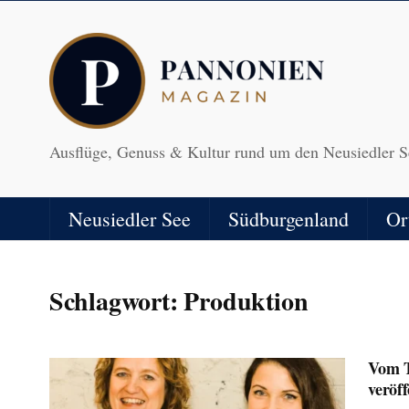
Ausflüge, Genuss & Kultur rund um den Neusiedler S
Neusiedler See
Südburgenland
Or
Schlagwort:
Produktion
Vom T
veröf