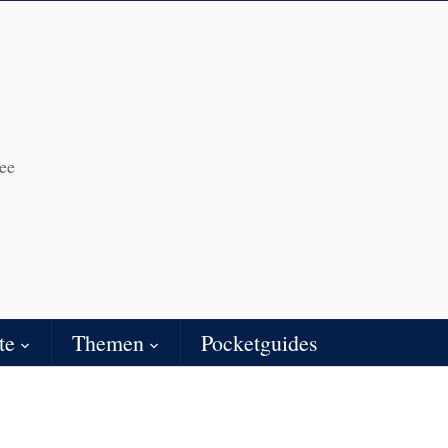
ee
te
Themen
Pocketguides