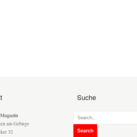
t
Suche
 Magazin
zen am Gebirge
cker 32