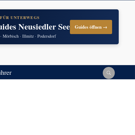
 FÜR UNTERWEGS
uides Neusiedler See
Guides öffnen →
 · Mörbisch · Illmitz · Podersdorf
ührer