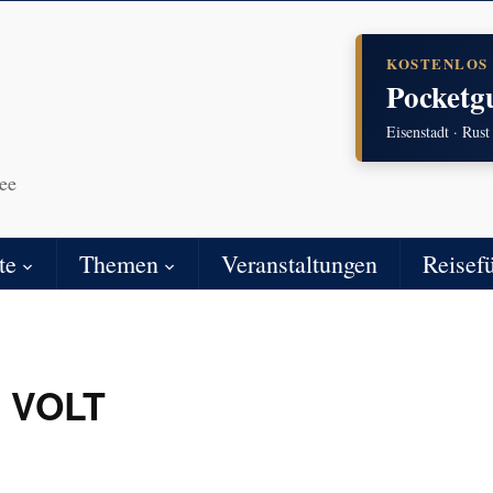
KOSTENLOS
Pocketg
Eisenstadt · Rust
ee
te
Themen
Veranstaltungen
Reisef
m VOLT