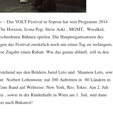
« – Das VOLT-Festival in Sopron hat sein Programm 2014
Me The Horizon, Icona Pop, Steve Aoki , MGMT, Woodkid,
rschiedenen Bühnen spielen. Die Hauptorganisatoren des
gen das Festival zusätzlich noch um einen Tag zu verlängern.
diese Zugabe einen Rabatt. Wie das genau abläuft, soll in den
stehend aus den Brüdern Jared Leto und Shannon Leto, sow
tont Norbert Lobenwein: mit 300 Auftritten in 60 Ländern in
 Eine Band auf Weltreise: New York, Rio, Tokio. Am 2. Juli
 , sowie in der Rinderhalle in Wien am 1. Juli, und dann
er nach Bukarest!