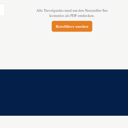
Alle Travelguides rund um den Neusiedler See
kostenlos als PDF entdecken.
Reiseführer ansehen