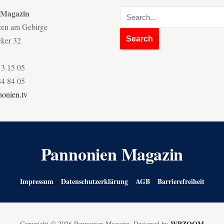
 Magazin
zen am Gebirge
cker 32
13 15 05
84 84 05
onien.tv
Pannonien Magazin
Impressum
Datenschutzerklärung
AGB
Barrierefreiheit
WPZOOM
Copyright © 2026 Pannonien Magazin.
Designed by