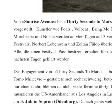
Sunrise Avenue
Thirty Seconds to Mars
Von »
« bis »
vorgestellt. Künstler wie Foals , Volbeat , Bring 
Morcheeba und Noisia werden an vier Tagen auf 3 ve
Festivals, Norbert Lobenwein und Zoltán Fülöp überle
Alle, die einen Festival- Pass besitzen, erhalten für 
nächsten Tagen geklärt werden.
Das Engagement von »Thirty Seconds To Mars« – be
Tomo Milicevic – gestaltete sich recht schwierig, be
nur einem Jahr, bleiben da nicht viele Termine übrig.
musizieren die US-Amerikaner aus Los Angeles in Linz
3. Juli in Sopron (Ödenburg).
am
Danach gehts weit