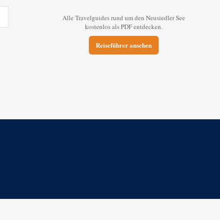
Alle Travelguides rund um den Neusiedler See
kostenlos als PDF entdecken.
Reiseführer ansehen