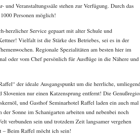
r- und Veranstaltungssäle stehen zur Verfügung. Durch das
r 1000 Personen möglich!
h-herzlicher Service gepaart mit alter Schule und
tner! Vielfalt ist die Stärke des Betriebes, sei es in der
Themenwochen. Regionale Spezialitäten am besten hier im
nal oder vom Chef persönlich für Ausflüge in die Nähere und
Raffel“ der ideale Ausgangspunkt um die herrliche, umliegen
d Slovenien nur einen Katzensprung entfernt! Die Genußregio
kernöl, und Gasthof Seminarhotel Raffel laden ein auch mal
n der Sonne im Schanigarten arbeiten und nebenbei noch
lt verbunden sein und trotzdem Zeit langsamer vergehen
t – Beim Raffel möcht ich sein!