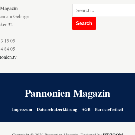
 Magazin
zen am Gebirge
cker 32
13 15 05
84 84 05
onien.tv
Pannonien Magazin
Impressum
Datenschutzerklärung
AGB
Barrierefreiheit
WPZOOM
Copyright © 2026 Pannonien Magazin.
Designed by