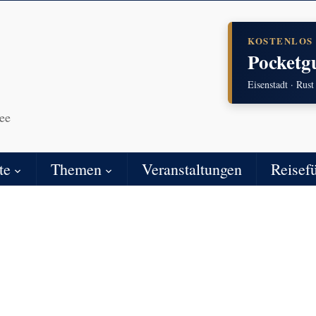
KOSTENLOS
Pocketg
Eisenstadt · Rust
ee
te
Themen
Veranstaltungen
Reisef