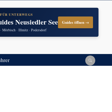
 FÜR UNTERWEGS
uides Neusiedler See
Guides öffnen →
 · Mörbisch · Illmitz · Podersdorf
ührer