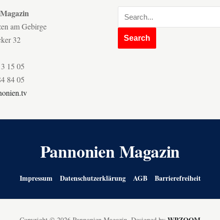
 Magazin
zen am Gebirge
cker 32
13 15 05
84 84 05
onien.tv
Pannonien Magazin
Impressum
Datenschutzerklärung
AGB
Barrierefreiheit
WPZOOM
Copyright © 2026 Pannonien Magazin.
Designed by