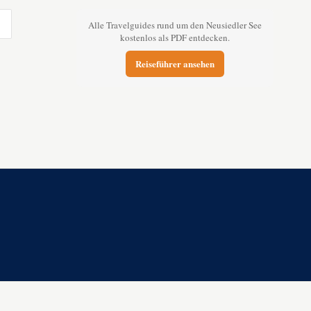
Alle Travelguides rund um den Neusiedler See
kostenlos als PDF entdecken.
Reiseführer ansehen