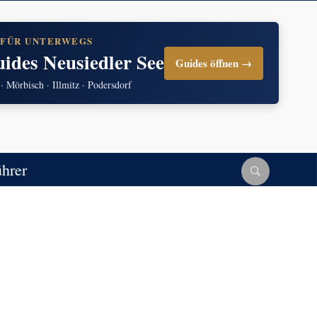
 FÜR UNTERWEGS
uides Neusiedler See
Guides öffnen →
 · Mörbisch · Illmitz · Podersdorf
ührer