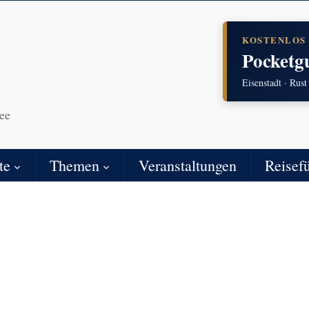
KOSTENLOS
Pocketg
Eisenstadt · Rust
ee
te
Themen
Veranstaltungen
Reisef