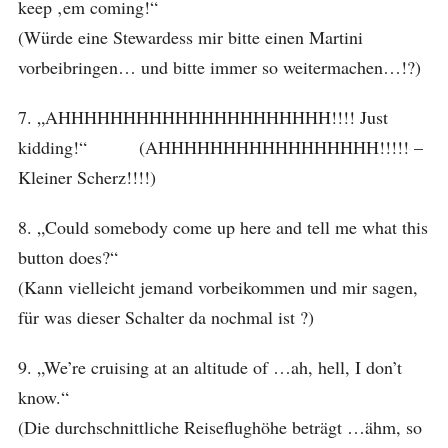
keep ‚em coming!“
(Würde eine Stewardess mir bitte einen Martini
vorbeibringen… und bitte immer so weitermachen…!?)
7. „AHHHHHHHHHHHHHHHHHHHHH!!!! Just
kidding!“ (AHHHHHHHHHHHHHHHHH!!!!! –
Kleiner Scherz!!!!)
8. „Could somebody come up here and tell me what this
button does?“
(Kann vielleicht jemand vorbeikommen und mir sagen,
für was dieser Schalter da nochmal ist ?)
9. „We’re cruising at an altitude of …ah, hell, I don’t
know.“
(Die durchschnittliche Reiseflughöhe beträgt …ähm, so