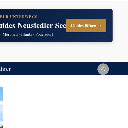
 FÜR UNTERWEGS
uides Neusiedler See
Guides öffnen →
 · Mörbisch · Illmitz · Podersdorf
ührer