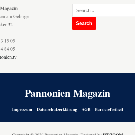
 Magazin
zen am Gebirge
cker 32
13 15 05
84 84 05
onien.tv
Pannonien Magazin
Impressum
Datenschutzerklärung
AGB
Barrierefreiheit
WPZOOM
Copyright © 2026 Pannonien Magazin.
Designed by