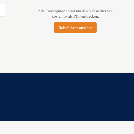
Alle Travelguides rund um den Neusiedler See
kostenlos als PDF entdecken.
Reiseführer ansehen