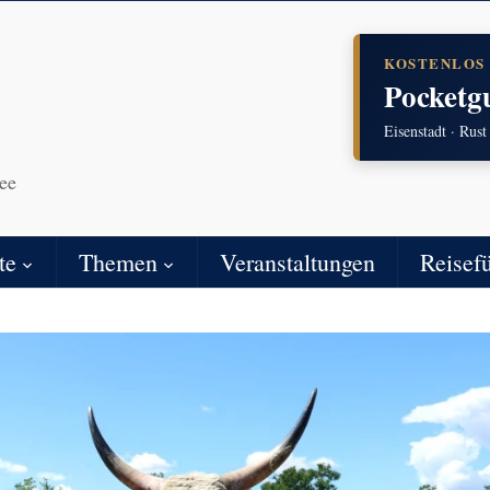
KOSTENLOS
Pocketg
Eisenstadt · Rust
ee
te
Themen
Veranstaltungen
Reisef