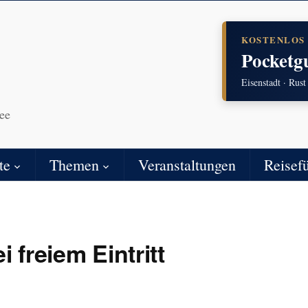
KOSTENLOS
Pocketg
Eisenstadt · Rust
ee
te
Themen
Veranstaltungen
Reisef
 freiem Eintritt