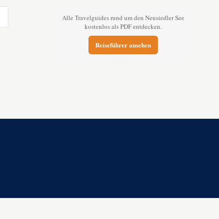
Alle Travelguides rund um den Neusiedler See
kostenlos als PDF entdecken.
Reiseführer ansehen