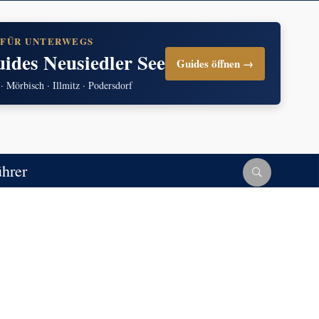
 FÜR UNTERWEGS
uides Neusiedler See
Guides öffnen →
 · Mörbisch · Illmitz · Podersdorf
ührer