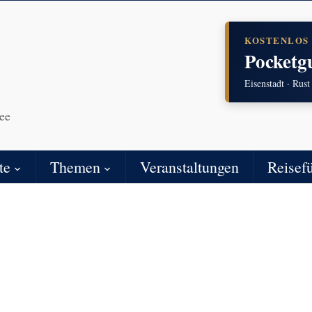
KOSTENLOS
Pocketg
Eisenstadt · Rust
ee
te
Themen
Veranstaltungen
Reisef