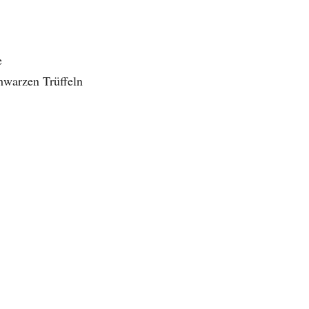
e
hwarzen Trüffeln