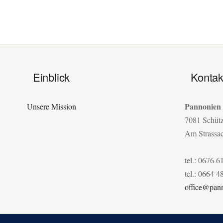
Einblick
Kontak
Pannonien
Unsere Mission
7081 Schüt
Am Strassa
tel.: 0676 6
tel.: 0664 4
office@pann