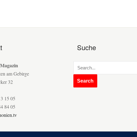
t
Suche
 Magazin
zen am Gebirge
cker 32
13 15 05
84 84 05
onien.tv