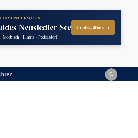
 FÜR UNTERWEGS
uides Neusiedler See
Guides öffnen →
 · Mörbisch · Illmitz · Podersdorf
ührer