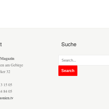
t
Suche
 Magazin
zen am Gebirge
cker 32
13 15 05
84 84 05
onien.tv