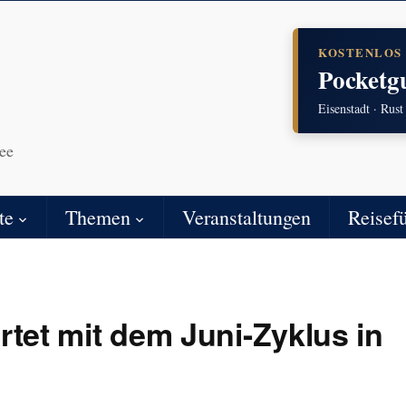
KOSTENLOS
Pocketg
Eisenstadt · Rust
ee
te
Themen
Veranstaltungen
Reisef
artet mit dem Juni-Zyklus in