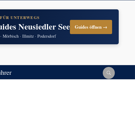
 FÜR UNTERWEGS
uides Neusiedler See
Guides öffnen →
 · Mörbisch · Illmitz · Podersdorf
ührer