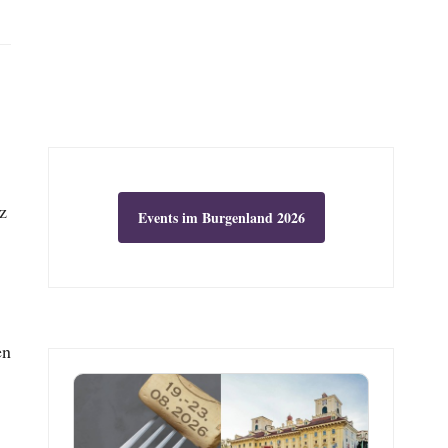
z
Events im Burgenland 2026
en