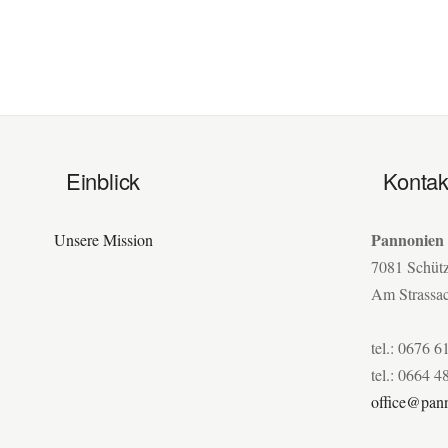
Einblick
Kontak
Pannonien
Unsere Mission
7081 Schüt
Am Strassa
tel.: 0676 6
tel.: 0664 4
office@pann