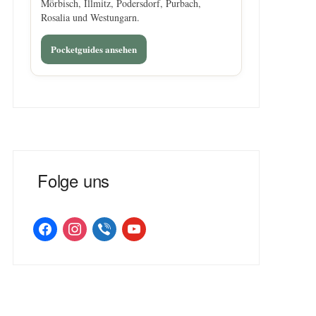
Mörbisch, Illmitz, Podersdorf, Purbach,
Rosalia und Westungarn.
Pocketguides ansehen
Folge uns
facebook
instagram
viber
youtube