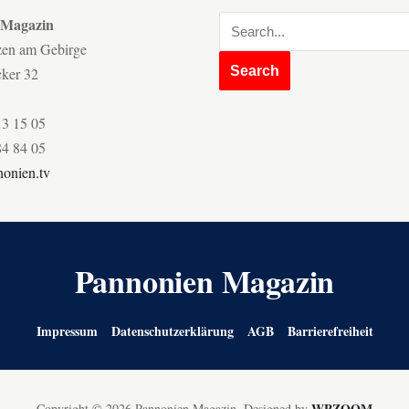
 Magazin
zen am Gebirge
cker 32
13 15 05
84 84 05
onien.tv
Pannonien Magazin
Impressum
Datenschutzerklärung
AGB
Barrierefreiheit
WPZOOM
Copyright © 2026 Pannonien Magazin.
Designed by