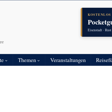
KOSTENLOS
Pocketg
Eisenstadt · Rust
ee
te
Themen
Veranstaltungen
Reisef