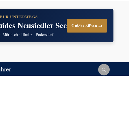
 FÜR UNTERWEGS
uides Neusiedler See
Guides öffnen →
 · Mörbisch · Illmitz · Podersdorf
ührer