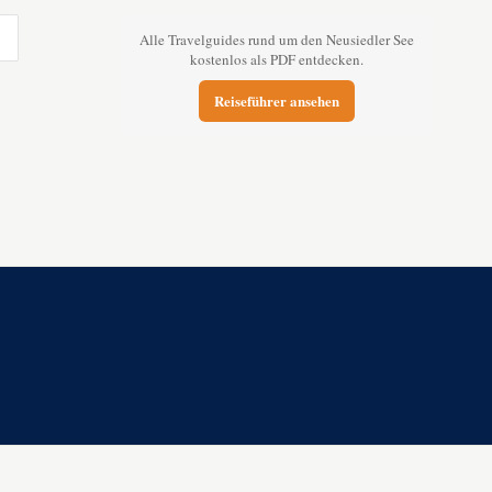
Alle Travelguides rund um den Neusiedler See
kostenlos als PDF entdecken.
Reiseführer ansehen