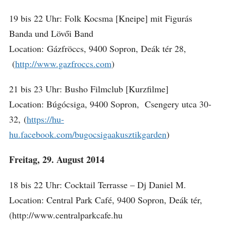
19 bis 22 Uhr: Folk Kocsma [Kneipe] mit Figurás
Banda und Lövői Band
Location: Gázfröccs, 9400 Sopron, Deák tér 28,
(
http://www.gazfroccs.com
)
21 bis 23 Uhr: Busho Filmclub [Kurzfilme]
Location: Búgócsiga, 9400 Sopron, Csengery utca 30-
32, (
https://hu-
hu.facebook.com/bugocsigaakusztikgarden
)
Freitag, 29. August 2014
18 bis 22 Uhr: Cocktail Terrasse – Dj Daniel M.
Location: Central Park Café, 9400 Sopron, Deák tér,
(http://www.centralparkcafe.hu