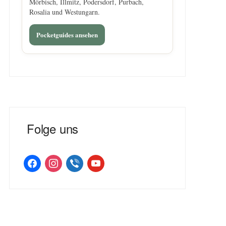
Mörbisch, Illmitz, Podersdorf, Purbach,
Rosalia und Westungarn.
Pocketguides ansehen
Folge uns
facebook
instagram
viber
youtube