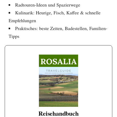
Radtouren-Ideen und Spazierwege
Kulinarik: Heurige, Fisch, Kaffee & schnelle
Empfehlungen
Praktisches: beste Zeiten, Badestellen, Familien-
Tipps
Jetzt Reisehandbuch
herunterladen
Der Download startet sofort. Dateigröße:
ca. 15 MB.
Download
Reisehandbuch