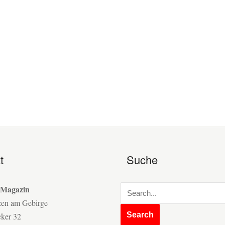
t
Suche
 Magazin
zen am Gebirge
cker 32