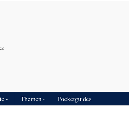
ee
te
Themen
Pocketguides