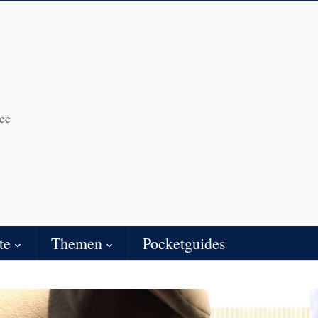
ee
te
Themen
Pocketguides