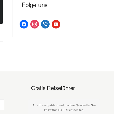
Folge uns
facebook
instagram
viber
youtube
Gratis Reiseführer
Alle Travelguides rund um den Neusiedler See
kostenlos als PDF entdecken.