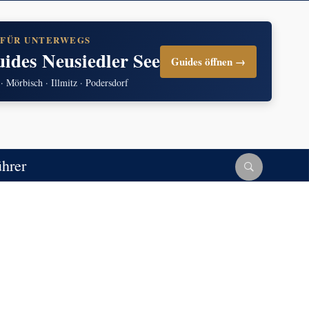
 FÜR UNTERWEGS
uides Neusiedler See
Guides öffnen →
 · Mörbisch · Illmitz · Podersdorf
ührer