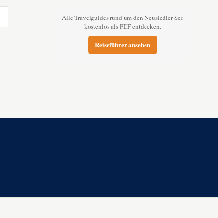
Alle Travelguides rund um den Neusiedler See
kostenlos als PDF entdecken.
Reiseführer ansehen