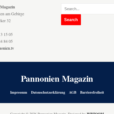
 Magazin
zen am Gebirge
cker 32
13 15 05
84 84 05
onien.tv
Pannonien Magazin
Impressum
Datenschutzerklärung
AGB
Barrierefreiheit
WPZOOM
Copyright © 2026 Pannonien Magazin.
Designed by