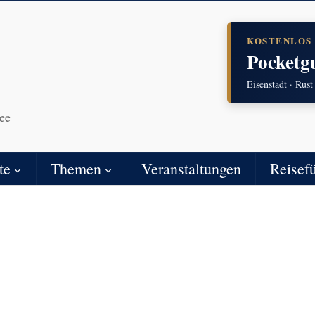
KOSTENLOS
Pocketg
Eisenstadt · Rust
ee
te
Themen
Veranstaltungen
Reisef