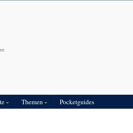
ee
te
Themen
Pocketguides