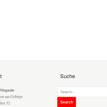
t
Suche
 Magazin
zen am Gebirge
cker 32