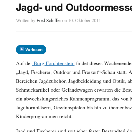
Jagd- und Outdoormesse
Written by
Fred Schiffer
on
10. Oktober 2011
Vorlesen
Auf der
Burg Forchtenstein
findet dieses Wochenende 
„Jagd, Fischerei, Outdoor und Freizeit“-Schau statt. A
Bereichen Jagdzubehör, Jagdbekleidung und Optik, a
Schmuckartikel oder Geländewagen erwarten die Besu
ein abwechslungsreiches Rahmenprogramm, das von 
Jagdhornbläsern, Gewinnspielen bis hin zu themenbe
Kinderprogrammen reicht.
Jagd und Fischerei sind seit jeher fester Bestandteil 