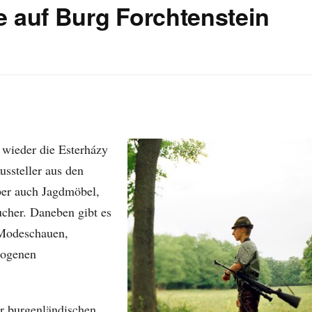
 auf Burg Forchtenstein
wieder die Esterházy
ussteller aus den
ber auch Jagdmöbel,
cher. Daneben gibt es
Modeschauen,
zogenen
der burgenländischen