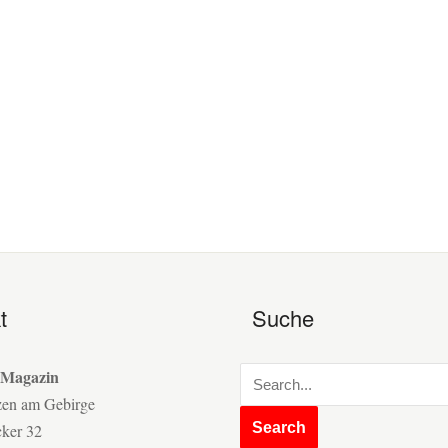
t
Suche
 Magazin
zen am Gebirge
cker 32