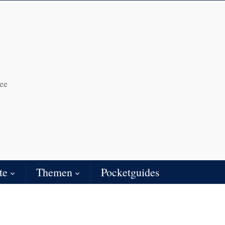
ee
te
Themen
Pocketguides