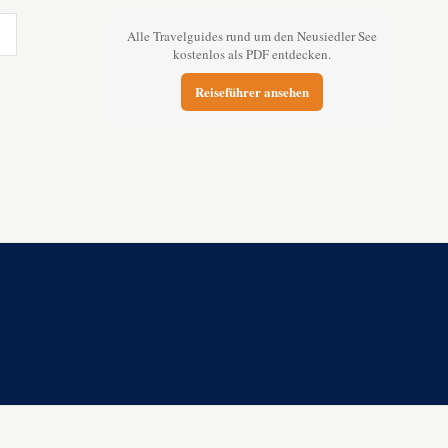
Alle Travelguides rund um den Neusiedler See
kostenlos als PDF entdecken.
Reiseführer ansehen