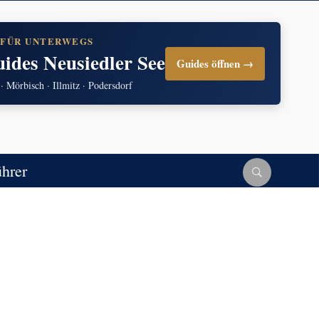
 FÜR UNTERWEGS
uides Neusiedler See
Guides öffnen →
 · Mörbisch · Illmitz · Podersdorf
ührer