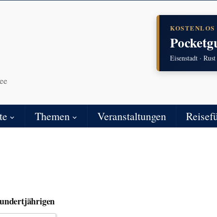
KOSTENLOS
Pocketg
Eisenstadt · Rust
ee
te
Themen
Veranstaltungen
Reisef
undertjährigen