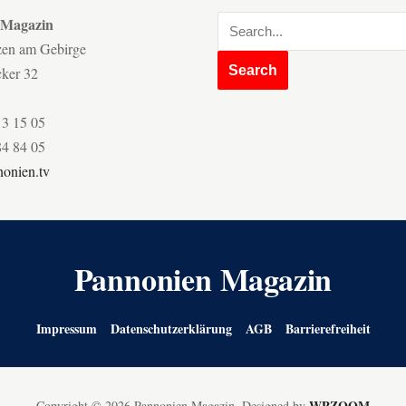
 Magazin
zen am Gebirge
cker 32
13 15 05
84 84 05
onien.tv
Pannonien Magazin
Impressum
Datenschutzerklärung
AGB
Barrierefreiheit
WPZOOM
Copyright © 2026 Pannonien Magazin.
Designed by