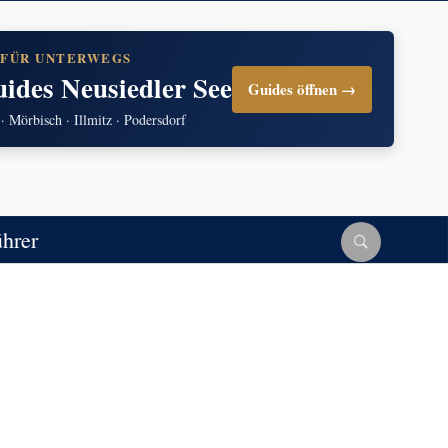
 FÜR UNTERWEGS
uides Neusiedler See
Guides öffnen →
 · Mörbisch · Illmitz · Podersdorf
ührer