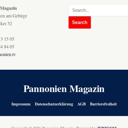
 Magazin
zen am Gebirge
cker 32
13 15 05
84 84 05
onien.tv
Pannonien Magazin
Impressum
Datenschutzerklärung
AGB
Barrierefreiheit