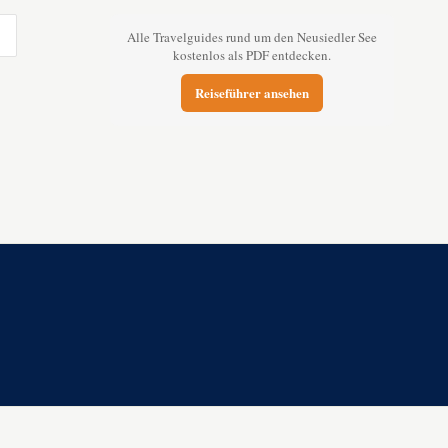
Alle Travelguides rund um den Neusiedler See
kostenlos als PDF entdecken.
Reiseführer ansehen