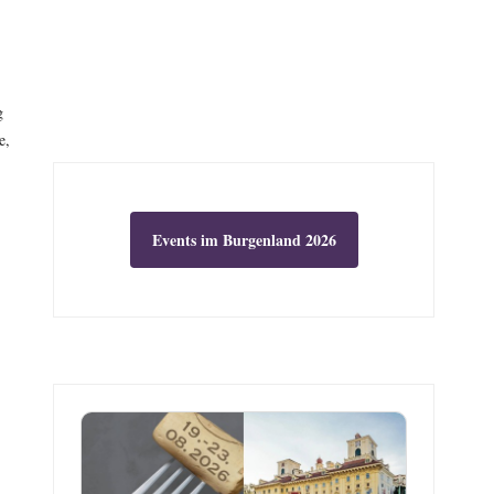
g
e,
Events im Burgenland 2026