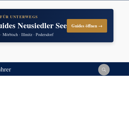
 FÜR UNTERWEGS
uides Neusiedler See
Guides öffnen →
 · Mörbisch · Illmitz · Podersdorf
ührer