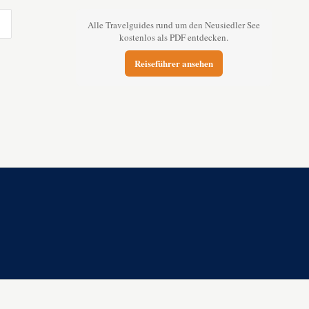
Alle Travelguides rund um den Neusiedler See
kostenlos als PDF entdecken.
Reiseführer ansehen