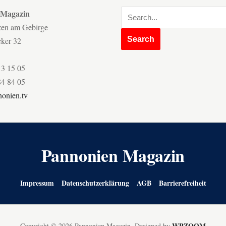
 Magazin
zen am Gebirge
cker 32
13 15 05
84 84 05
onien.tv
Pannonien Magazin
Impressum
Datenschutzerklärung
AGB
Barrierefreiheit
WPZOOM
Copyright © 2026 Pannonien Magazin.
Designed by