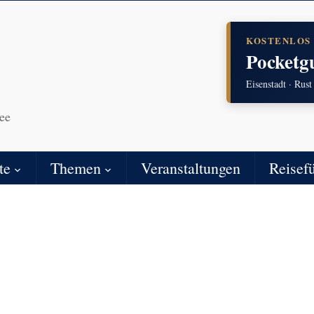
KOSTENLOS
Pocketg
Eisenstadt · Rust
ee
te
Themen
Veranstaltungen
Reisef