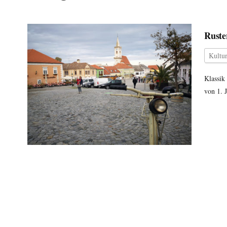
Ruste
Kultu
Klassik
von 1. 