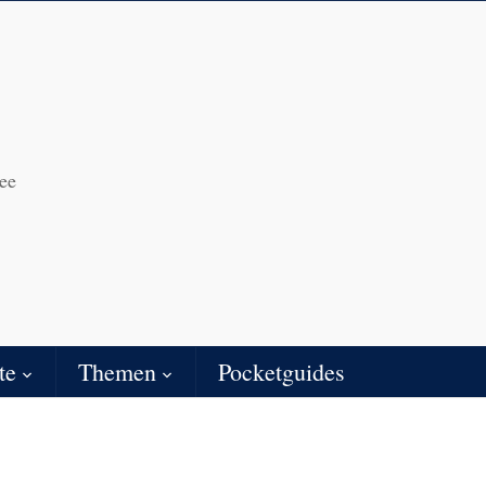
ee
te
Themen
Pocketguides