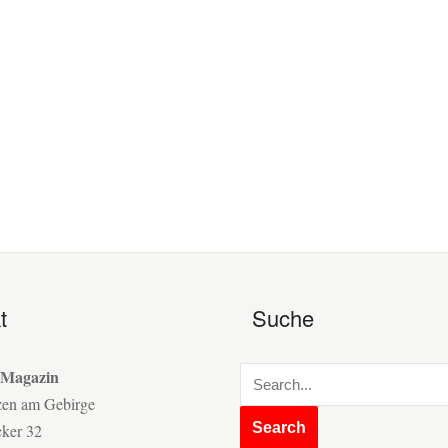
t
Suche
 Magazin
zen am Gebirge
cker 32