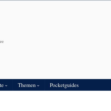
ee
te
Themen
Pocketguides