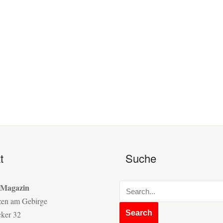
t
Suche
 Magazin
zen am Gebirge
cker 32