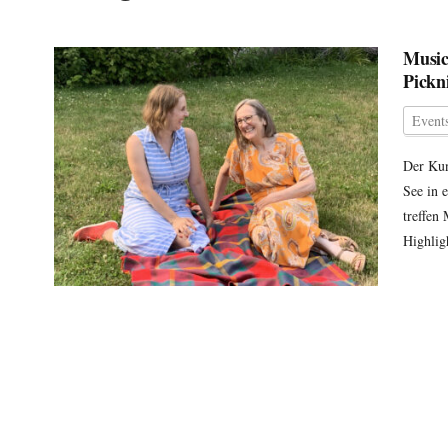
Music
Pickn
Events
Der Kun
See in 
treffen
Highlig