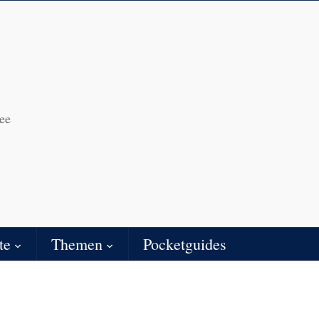
ee
te
Themen
Pocketguides