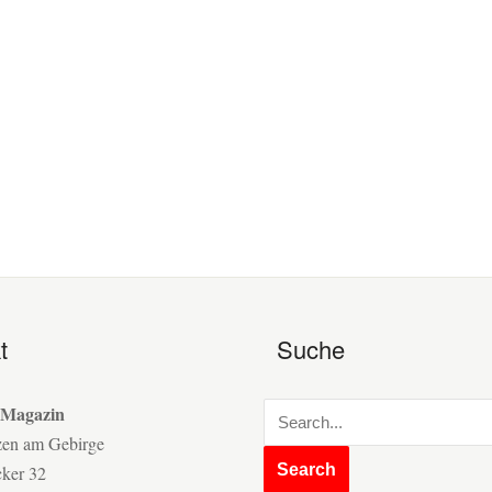
t
Suche
 Magazin
zen am Gebirge
cker 32