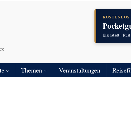
KOSTENLOS
Pocketg
Eisenstadt · Rust
ee
te
Themen
Veranstaltungen
Reisef