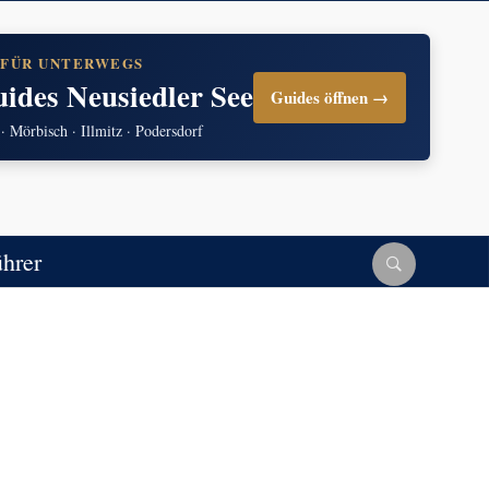
 FÜR UNTERWEGS
uides Neusiedler See
Guides öffnen →
 · Mörbisch · Illmitz · Podersdorf
ührer