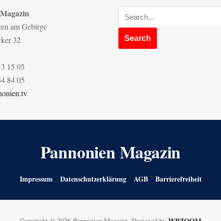
 Magazin
zen am Gebirge
cker 32
13 15 05
84 84 05
onien.tv
Pannonien Magazin
Impressum
Datenschutzerklärung
AGB
Barrierefreiheit
WPZOOM
Copyright © 2026 Pannonien Magazin.
Designed by