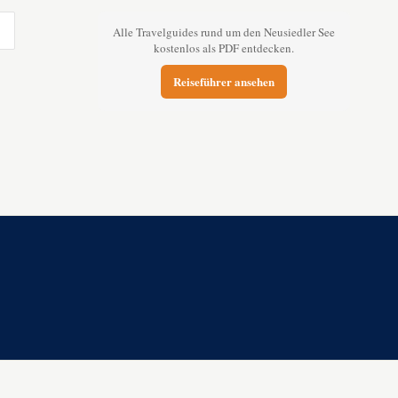
Alle Travelguides rund um den Neusiedler See
kostenlos als PDF entdecken.
Reiseführer ansehen