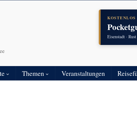
KOSTENLOS
Pocketg
Eisenstadt · Rust
ee
te
Themen
Veranstaltungen
Reisef