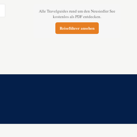
Alle Travelguides rund um den Neusiedler See
kostenlos als PDF entdecken.
Reiseführer ansehen