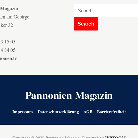
 Magazin
zen am Gebirge
cker 32
13 15 05
84 84 05
onien.tv
Pannonien Magazin
Impressum
Datenschutzerklärung
AGB
Barrierefreiheit
WPZOOM
Copyright © 2026 Pannonien Magazin.
Designed by