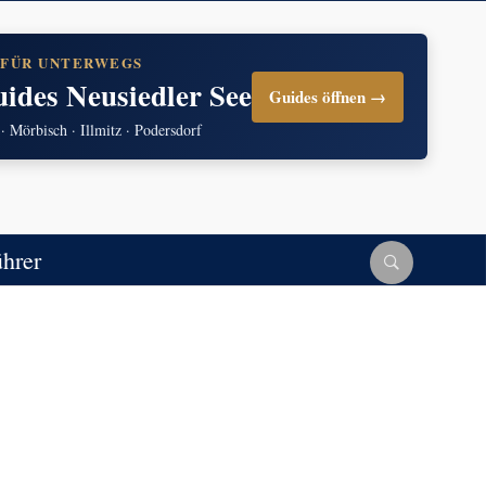
 FÜR UNTERWEGS
uides Neusiedler See
Guides öffnen →
 · Mörbisch · Illmitz · Podersdorf
ührer