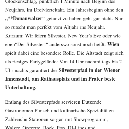
Glockenschlag, pünktlich 1 Minute nach Beginn des
Neujahrs, im Dreivierteltakt. Ein Jahresbeginn ohne den
„**Donauwalzer
“ getanzt zu haben geht gar nicht. Nur
so rutscht man perfekt vom Altjahr ins Neujahr.
Kurzum: Wir feiern Silvester, New Year’s Eve oder wie
Wien
eben“Der Silvester!“ anderswo sonst noch heißt.
spielt dabei eine besondere Rolle. Die Altstadt zeigt sich
als riesiges Partygelände: Von 14 Uhr nachmittags bis 2
Silvesterpfad in der Wiener
Uhr nachts garantiert der
Innenstadt, am Rathausplatz und im Prater beste
Unterhaltung.
Entlang des Silvesterpfads servieren Dutzende
Gastronomen Punsch und kulinarische Spezialitäten.
Zahlreiche Stationen sorgen mit Showprogramm,
Walzer, Operette, Rock, Pop, DJ-Lines und