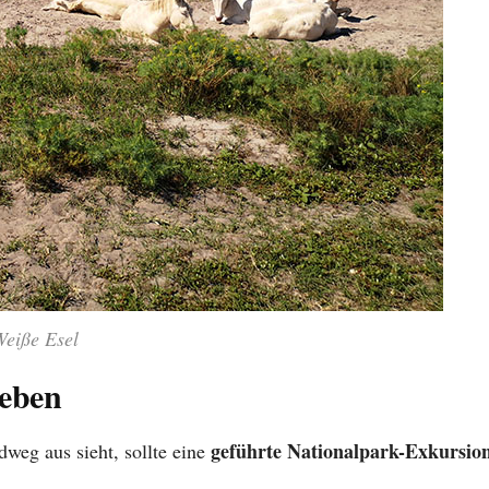
Weiße Esel
leben
geführte Nationalpark-Exkursio
eg aus sieht, sollte eine