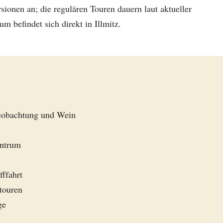
ionen an; die regulären Touren dauern laut aktueller
m befindet sich direkt in Illmitz.
beobachtung und Wein
entrum
ffahrt
touren
ge
h