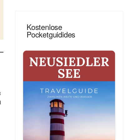
Kostenlose
Pocketguidides
t
d