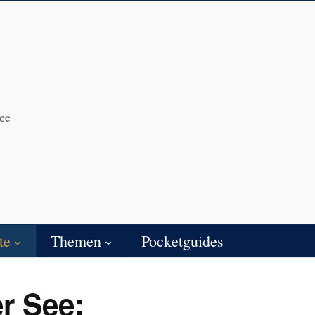
ee
te
Themen
Pocketguides
er See: