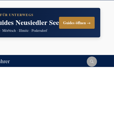
 FÜR UNTERWEGS
uides Neusiedler See
Guides öffnen →
 · Mörbisch · Illmitz · Podersdorf
ührer