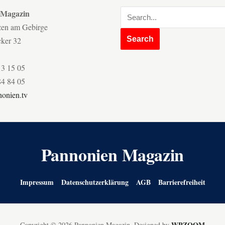
 Magazin
zen am Gebirge
cker 32
13 15 05
84 84 05
onien.tv
Pannonien Magazin
Impressum
Datenschutzerklärung
AGB
Barrierefreiheit
WPZOOM
Copyright © 2026 Pannonien Magazin.
Designed by