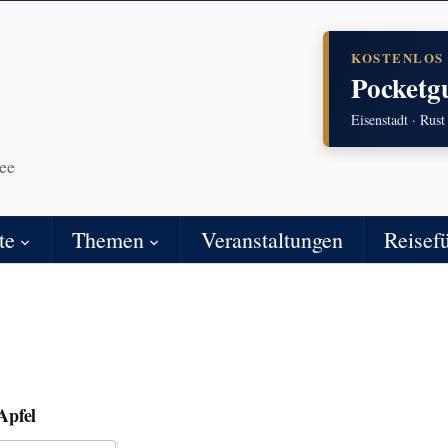
KOSTENLOS
Pocketg
Eisenstadt · Rust
ee
te
Themen
Veranstaltungen
Reisef
Apfel