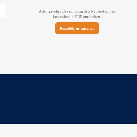
Alle Travelguides rund um den Neusiedler See
kostenlos als PDF entdecken.
Reiseführer ansehen