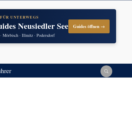
 FÜR UNTERWEGS
uides Neusiedler See
Guides öffnen →
 · Mörbisch · Illmitz · Podersdorf
ührer