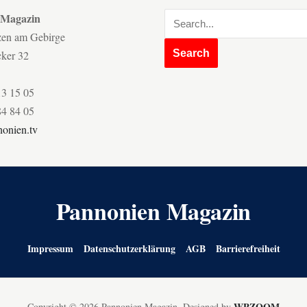
 Magazin
zen am Gebirge
cker 32
13 15 05
84 84 05
onien.tv
Pannonien Magazin
Impressum
Datenschutzerklärung
AGB
Barrierefreiheit
WPZOOM
Copyright © 2026 Pannonien Magazin.
Designed by