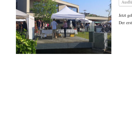
Ausfl
Jetzt g
Der ers