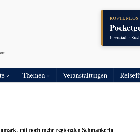
KOSTENLOS
Pocketg
Eisenstadt · Rust
ee
te
Themen
Veranstaltungen
Reisef
nmarkt mit noch mehr regionalen Schmankerln