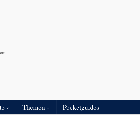
ee
te
Themen
Pocketguides