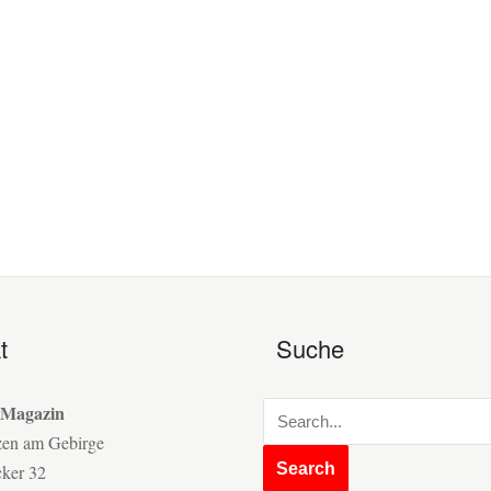
t
Suche
 Magazin
zen am Gebirge
cker 32