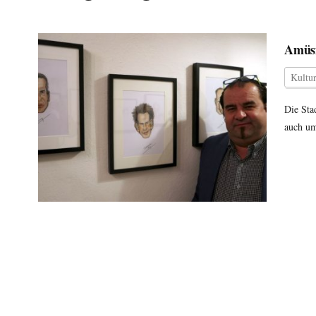
Amüsi
Kultu
Die Sta
auch um