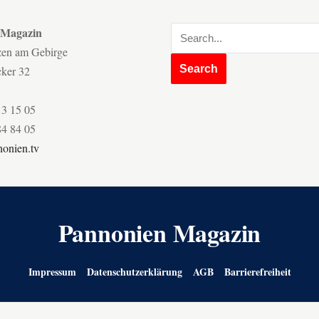
 Magazin
zen am Gebirge
cker 32
13 15 05
84 84 05
onien.tv
Pannonien Magazin
Impressum
Datenschutzerklärung
AGB
Barrierefreiheit