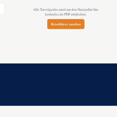
Alle Travelguides rund um den Neusiedler See
kostenlos als PDF entdecken.
Reiseführer ansehen