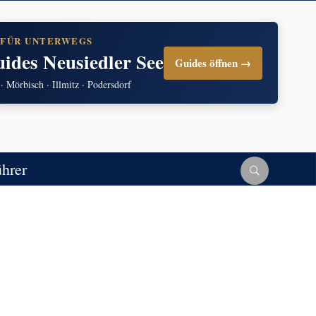
 FÜR UNTERWEGS
uides Neusiedler See
Guides öffnen →
 · Mörbisch · Illmitz · Podersdorf
ührer