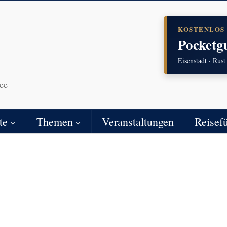
KOSTENLOS
Pocketg
Eisenstadt · Rust
ee
te
Themen
Veranstaltungen
Reisef