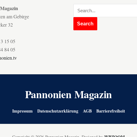
 Magazin
zen am Gebirge
cker 32
13 15 05
84 84 05
onien.tv
Pannonien Magazin
Impressum
Datenschutzerklärung
AGB
Barrierefreiheit
WPZOOM
Copyright © 2026 Pannonien Magazin.
Designed by