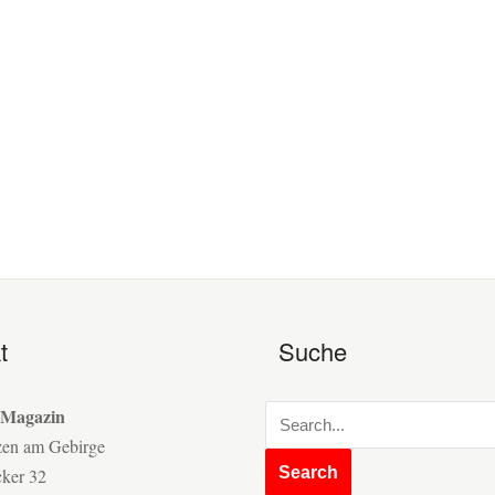
t
Suche
 Magazin
zen am Gebirge
cker 32