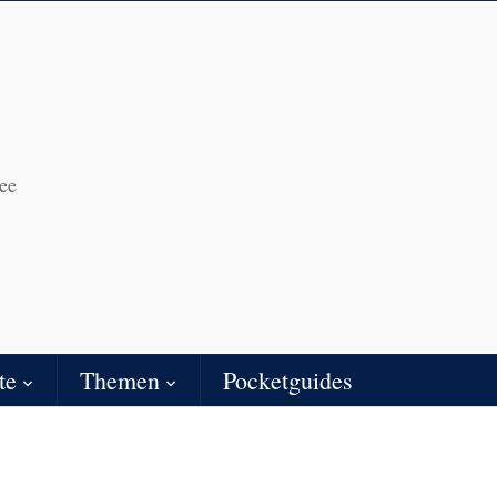
ee
te
Themen
Pocketguides