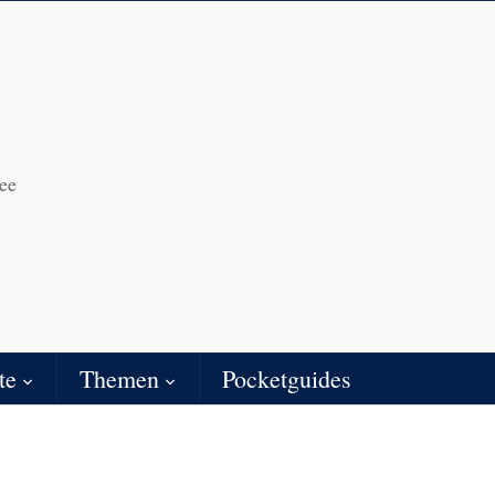
ee
te
Themen
Pocketguides