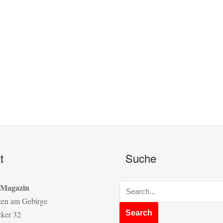
t
Suche
 Magazin
zen am Gebirge
cker 32