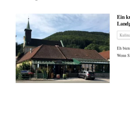
Ein k
Landg
Kulina
Eh bien
Wenn Si