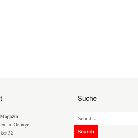
t
Suche
 Magazin
zen am Gebirge
cker 32