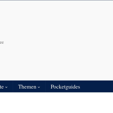
ee
te
Themen
Pocketguides