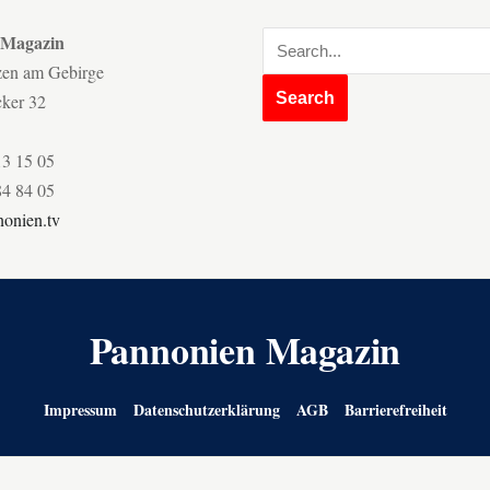
 Magazin
zen am Gebirge
cker 32
13 15 05
84 84 05
onien.tv
Pannonien Magazin
Impressum
Datenschutzerklärung
AGB
Barrierefreiheit