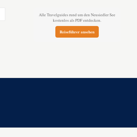
Alle Travelguides rund um den Neusiedler See
kostenlos als PDF entdecken.
Reiseführer ansehen