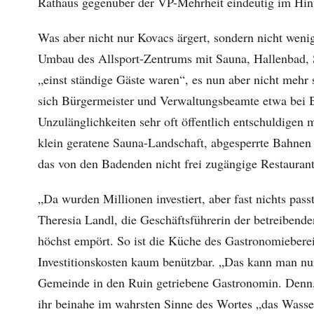
Rathaus gegenüber der VP-Mehrheit eindeutig im Hinte
Was aber nicht nur Kovacs ärgert, sondern nicht weni
Umbau des Allsport-Zentrums mit Sauna, Hallenbad, S
„einst ständige Gäste waren“, es nun aber nicht mehr 
sich Bürgermeister und Verwaltungsbeamte etwa bei 
Unzulänglichkeiten sehr oft öffentlich entschuldigen m
klein geratene Sauna-Landschaft, abgesperrte Bahn
das von den Badenden nicht frei zugängige Restaurant
„Da wurden Millionen investiert, aber fast nichts pas
Theresia Landl, die Geschäftsführerin der betreiben
höchst empört. So ist die Küche des Gastronomieberei
Investitionskosten kaum benützbar. „Das kann man nu
Gemeinde in den Ruin getriebene Gastronomin. Denn,
ihr beinahe im wahrsten Sinne des Wortes „das Wasse