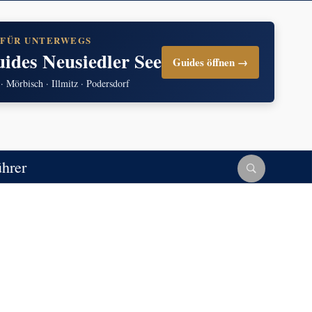
 FÜR UNTERWEGS
uides Neusiedler See
Guides öffnen →
 · Mörbisch · Illmitz · Podersdorf
ührer