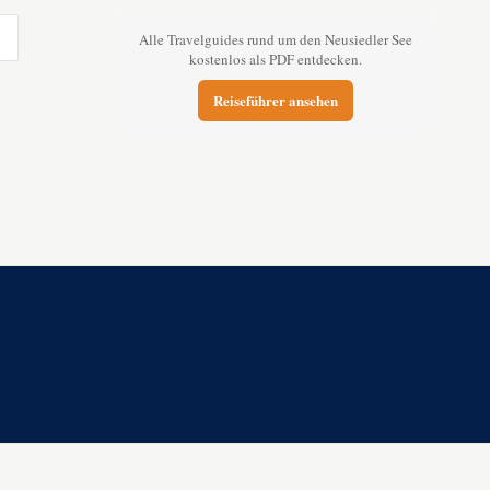
Alle Travelguides rund um den Neusiedler See
kostenlos als PDF entdecken.
Reiseführer ansehen