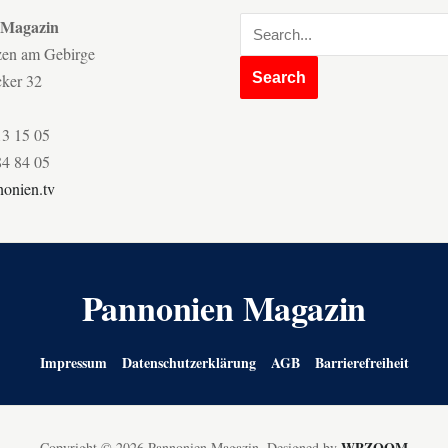
 Magazin
zen am Gebirge
cker 32
13 15 05
84 84 05
onien.tv
Pannonien Magazin
Impressum
Datenschutzerklärung
AGB
Barrierefreiheit
WPZOOM
Copyright © 2026 Pannonien Magazin.
Designed by