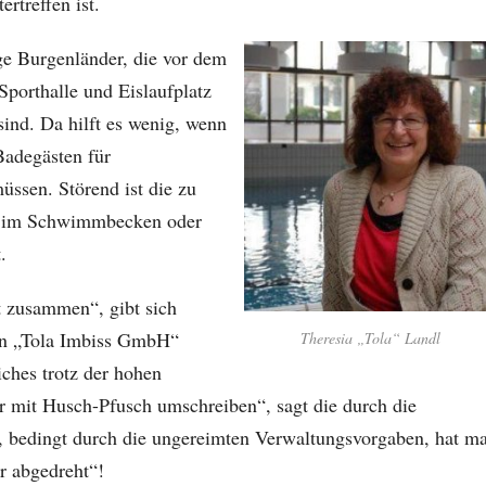
rtreffen ist.
ge Burgenländer, die vor dem
porthalle und Eislaufplatz
sind. Da hilft es wenig, wenn
Badegästen für
üssen. Störend ist die zu
en im Schwimmbecken oder
.
st zusammen“, gibt sich
den „Tola Imbiss GmbH“
Theresia „Tola“ Landl
ches trotz der hohen
r mit Husch-Pfusch umschreiben“, sagt die durch die
 bedingt durch die ungereimten Verwaltungsvorgaben, hat m
r abgedreht“!