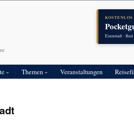
KOSTENLOS
Pocketg
Eisenstadt · Rust
ee
te
Themen
Veranstaltungen
Reisef
adt