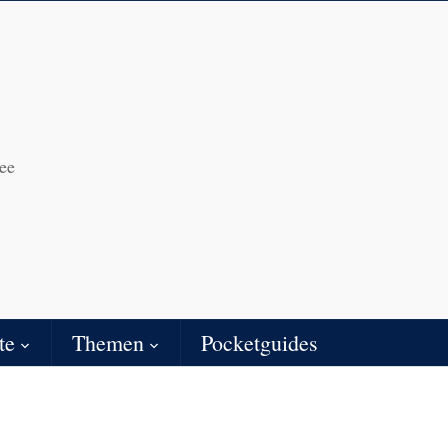
ee
te
Themen
Pocketguides