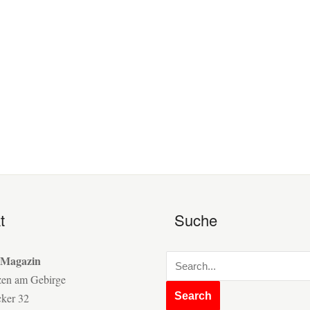
t
Suche
 Magazin
zen am Gebirge
cker 32