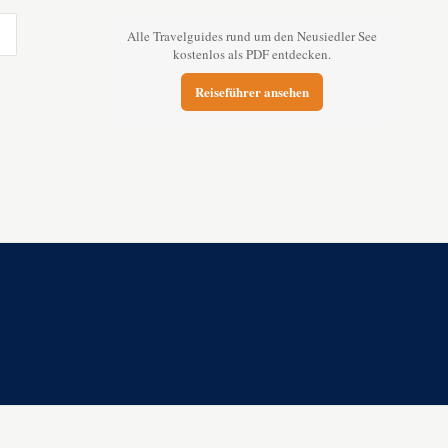
Alle Travelguides rund um den Neusiedler See
kostenlos als PDF entdecken.
Reiseführer ansehen