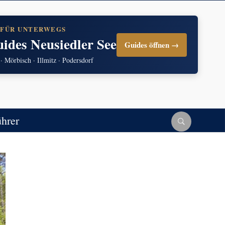
 FÜR UNTERWEGS
uides Neusiedler See
Guides öffnen →
 · Mörbisch · Illmitz · Podersdorf
ührer