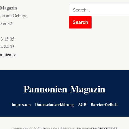
 Magazin
zen am Gebirge
cker 32
13 15 05
84 84 05
onien.tv
Pannonien Magazin
Impressum
Datenschutzerklärung
AGB
Barrierefreiheit
WPZOOM
Copyright © 2026 Pannonien Magazin.
Designed by