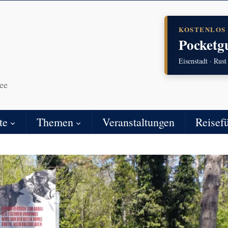
KOSTENLOS
Pocketg
Eisenstadt · Rust
ee
te
Themen
Veranstaltungen
Reisef