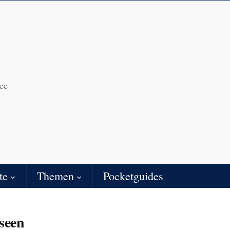
ee
te
Themen
Pocketguides
seen