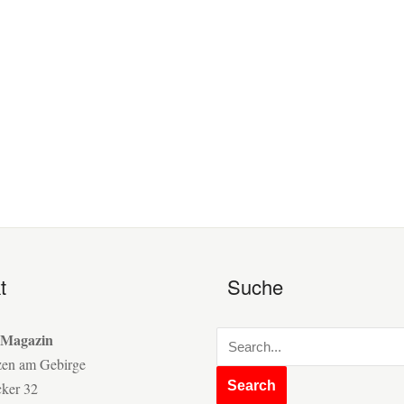
t
Suche
 Magazin
zen am Gebirge
cker 32