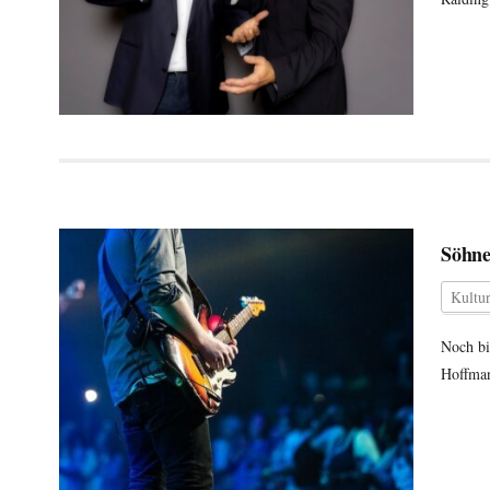
Söhne
Kultu
Noch bi
Hoffman