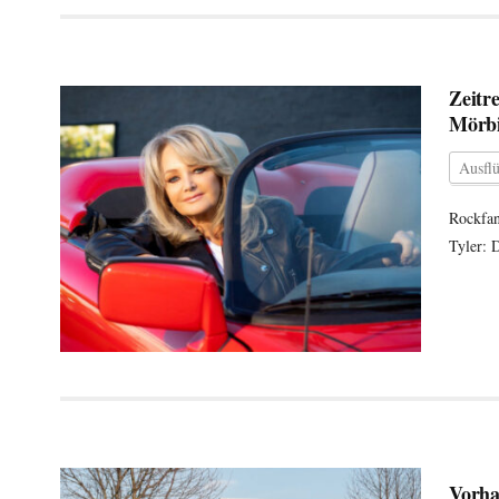
Zeitr
Mörbi
Ausfl
Rockfan
Tyler: 
Vorha