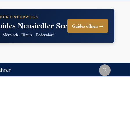
 FÜR UNTERWEGS
uides Neusiedler See
Guides öffnen →
 · Mörbisch · Illmitz · Podersdorf
ührer