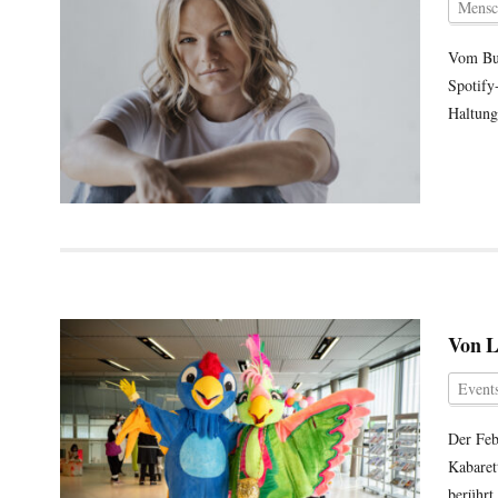
Mensc
Vom Bur
Spotify
Haltung
Von L
Events
Der Feb
Kabaret
berührt.