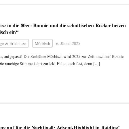
eise in die 80er: Bonnie und die schottischen Rocker heizen
sch ein“
üge & Erlebnisse
Mörbisch
6. Jänner 2025
s, aufgepasst! Die Seebühne Mörbisch wird 2025 zur Zeitmaschine! Bonnie
Die rauchige Stimme kehrt zurück! Haltet euch fest, denn […]
ng auf für die Nachtigall: Advent-Highlight in Raiding!