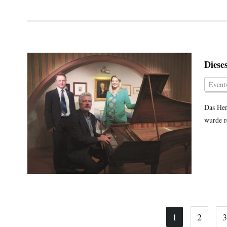
Diese
Events
Das Her
wurde r
1
2