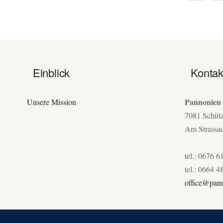
Einblick
Kontak
Pannonien
Unsere Mission
7081 Schüt
Am Strassa
tel.: 0676 6
tel.: 0664 4
office@pann