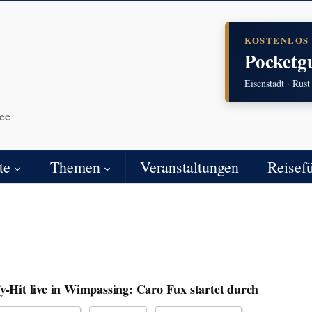
KOSTENLOS
Pocketg
Eisenstadt · Rust
ee
te
Themen
Veranstaltungen
Reisef
fy-Hit live in Wimpassing: Caro Fux startet durch