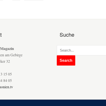
t
Suche
 Magazin
zen am Gebirge
cker 32
13 15 05
84 84 05
onien.tv