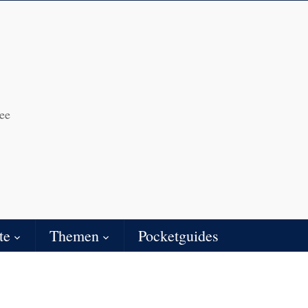
ee
te
Themen
Pocketguides