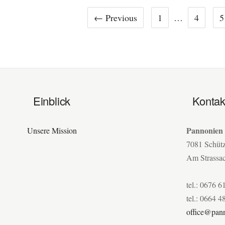
← Previous
1
…
4
5
Einblick
Kontak
Pannonien
Unsere Mission
7081 Schüt
Am Strassa
tel.: 0676 6
tel.: 0664 4
office@pann