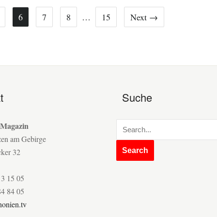
6
7
8
…
15
Next →
t
Suche
 Magazin
zen am Gebirge
cker 32
13 15 05
84 84 05
onien.tv