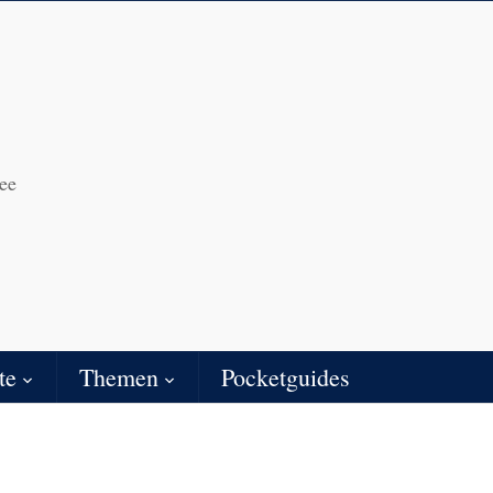
ee
te
Themen
Pocketguides