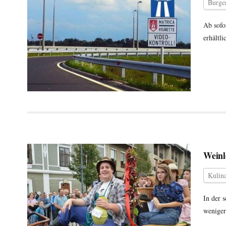
Burge
Ab sofo
erhältl
Weinl
Kulina
In der 
weniger