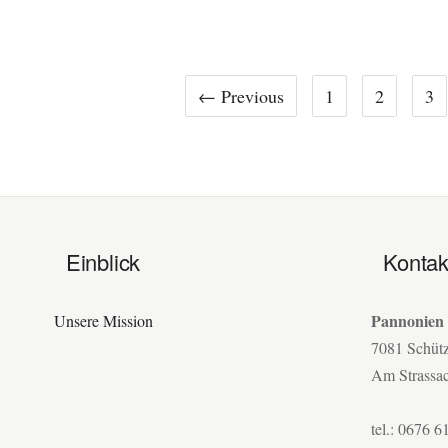
← Previous
1
2
3
Einblick
Kontak
Pannonien
Unsere Mission
7081 Schüt
Am Strassa
tel.: 0676 6