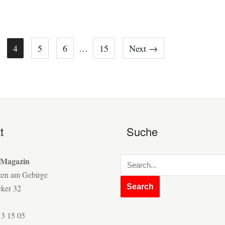
4
5
6
…
15
Next →
t
Suche
 Magazin
zen am Gebirge
cker 32
13 15 05