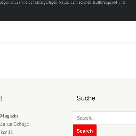
urgenlandes wie der einzigartigen Natur, dem reichen Kulturangebot und
t
Suche
 Magazin
zen am Gebirge
cker 32