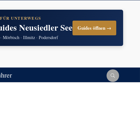
 FÜR UNTERWEGS
uides Neusiedler See
Guides öffnen →
 · Mörbisch · Illmitz · Podersdorf
ührer