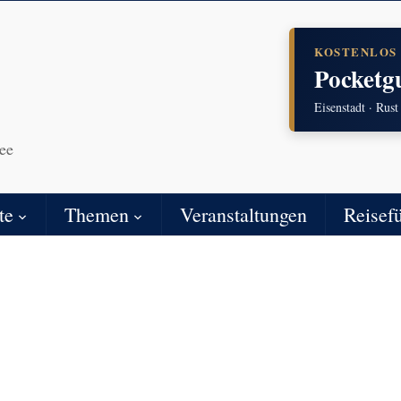
KOSTENLOS
Pocketg
Eisenstadt · Rust
ee
te
Themen
Veranstaltungen
Reisef