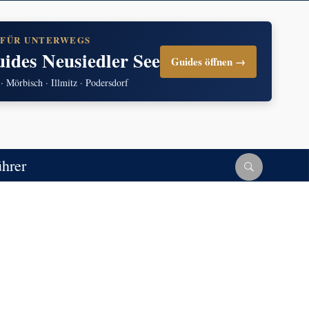
 FÜR UNTERWEGS
uides Neusiedler See
Guides öffnen →
 · Mörbisch · Illmitz · Podersdorf
ührer