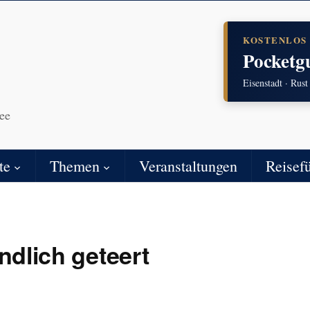
KOSTENLOS
Pocketg
Eisenstadt · Rust
ee
te
Themen
Veranstaltungen
Reisef
ndlich geteert