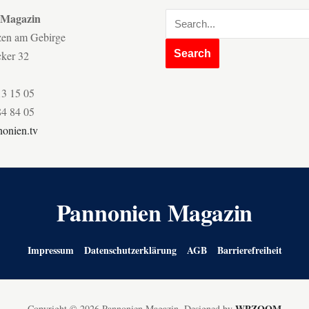
 Magazin
zen am Gebirge
cker 32
13 15 05
84 84 05
onien.tv
Pannonien Magazin
Impressum
Datenschutzerklärung
AGB
Barrierefreiheit
WPZOOM
Copyright © 2026 Pannonien Magazin.
Designed by