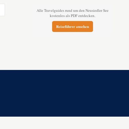
Alle Travelguides rund um den Neusiedler See
kostenlos als PDF entdecken.
Reiseführer ansehen