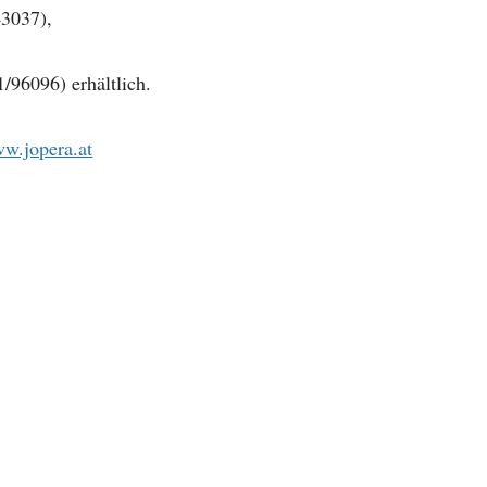
43037),
/96096) erhältlich.
w.jopera.at