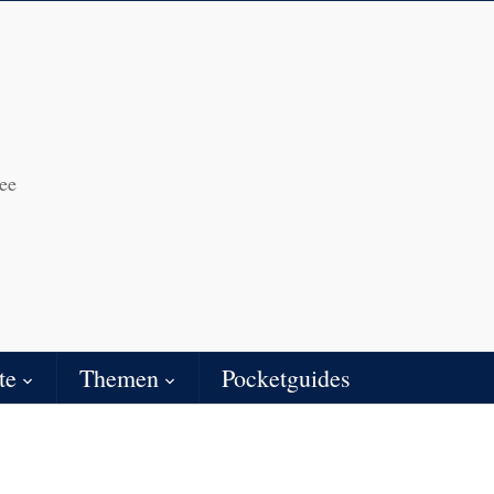
ee
te
Themen
Pocketguides