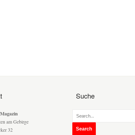
t
Suche
 Magazin
zen am Gebirge
cker 32