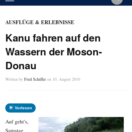
AUSFLÜGE & ERLEBNISSE
Kanu fahren auf den
Wassern der Moson-
Donau
Written by
Fred Schiffer
on
10. August 2010
Vorlesen
Auf geht’s,
Samstag