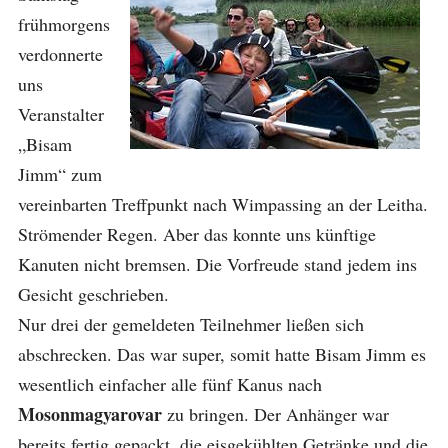
frühmorgens
verdonnerte
uns
Veranstalter
„Bisam
Jimm“ zum
vereinbarten Treffpunkt nach Wimpassing an der Leitha.
Strömender Regen. Aber das konnte uns künftige
Kanuten nicht bremsen. Die Vorfreude stand jedem ins
Gesicht geschrieben.
Nur drei der gemeldeten Teilnehmer ließen sich
abschrecken. Das war super, somit hatte Bisam Jimm es
wesentlich einfacher alle fünf Kanus nach
Mosonmagyarovar
zu bringen. Der Anhänger war
bereits fertig gepackt, die eisgekühlten Getränke und die